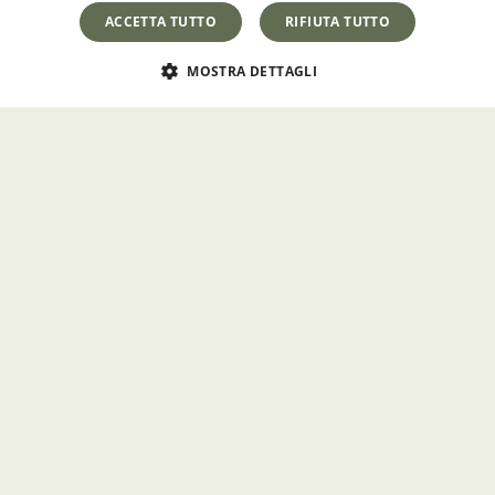
ACCETTA TUTTO
RIFIUTA TUTTO
MOSTRA DETTAGLI
Casa Cattauro
Via Sales, 33
91016 – Erice (TP)
Tel:
+39 0923 568824
Email:
info@casacattauro.com
CIR: 19081008C125938