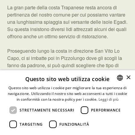
La gran parte della costa Trapanese resta ancora di
pertinenza del nostro comune per cui possiamo vantare
una lunghissima spiaggia sul versante delle isole Egadi.
Su questa insistono diversi lidi attrezzati alcuni dei quali
offrono anche un ottimo servizio di ristorazione.
Proseguendo lungo la costa in direzione San Vito Lo
Capo, ci si imbatte poi in Pizzolungo dove gli scogli la
fanno da padrone, si può quindi scegliere che tipo di
bagno fare e anche che tipo di affollamento trovare.
×
Questo sito web utilizza cookie
La città di Erice è collegata a valle da una cabinovia che
impiega circa 10 minuti da una stazione all’altra ed è
Questo sito web utilizza i cookie per migliorare la tua esperienza di
occasione per ammirare lo splendido panorama sulle
navigazione. Utilizzando il nostro sito web acconsenti a tutti i cookie
ITALIAN
in conformità con la nostra policy per i cookie.
Leggi di più
saline e sulle isole Egadi.
ENGLISH
STRETTAMENTE NECESSARI
PERFORMANCE
Dalla stazione a valle la spiaggia si raggiunge con i
mezzi pubblici o con una passeggiata di 20 minuti.
TARGETING
FUNZIONALITÀ