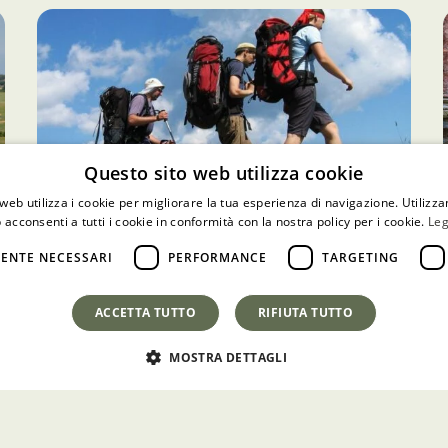
Questo sito web utilizza cookie
web utilizza i cookie per migliorare la tua esperienza di navigazione. Utilizza
 acconsenti a tutti i cookie in conformità con la nostra policy per i cookie.
Leg
21 Novembre 2022
ENTE NECESSARI
PERFORMANCE
TARGETING
Trekking a Erice? Ecco le
migliori mete.
ACCETTA TUTTO
RIFIUTA TUTTO
MOSTRA DETTAGLI
ESPLORA