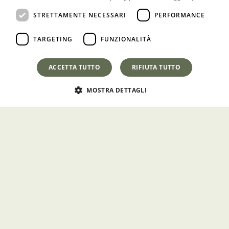
ENGLISH
STRETTAMENTE NECESSARI
PERFORMANCE
TARGETING
FUNZIONALITÀ
ACCETTA TUTTO
RIFIUTA TUTTO
MOSTRA DETTAGLI
Casa Cattauro
Via Sales, 33
91016 – Erice (TP)
Tel:
+39 0923 568824
Email:
info@casacattauro.com
CIR: 19081008C125938
CF: DRGFNC69H70G273K
Privacy Policy
Cookie Policy